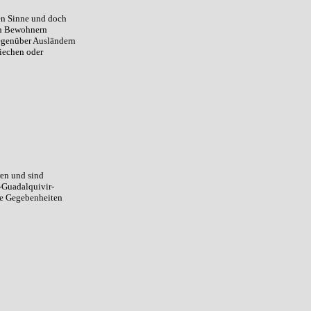
en Sinne und doch
en Bewohnern
gegenüber Ausländern
riechen oder
en und sind
-Guadalquivir-
ie Gegebenheiten