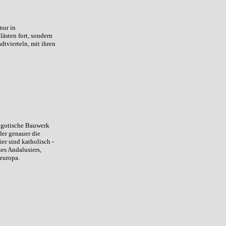
nur in
ästen fort, sondern
dtvierteln, mit ihren
e gotische Bauwerk
der genauer die
er sind katholisch -
es Andalusiers,
deuropa.